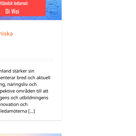
niska
land stärker sin
nterar bred och aktuell
ng, näringsliv och
ektive områden till att
ngens och utbildningens
innovation och
ledamöterna [...]