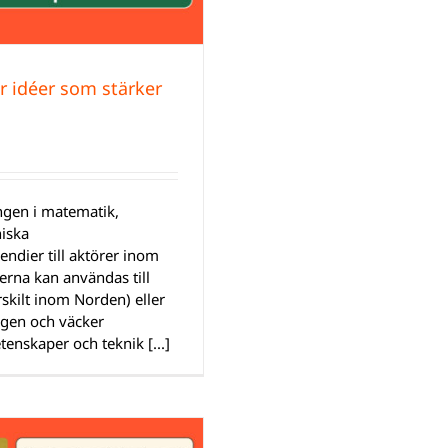
ör idéer som stärker
ngen i matematik,
niska
endier till aktörer inom
ierna kan användas till
rskilt inom Norden) eller
gen och väcker
enskaper och teknik [...]