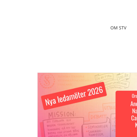
Fortsätt
till
innehållet
OM STV
ka