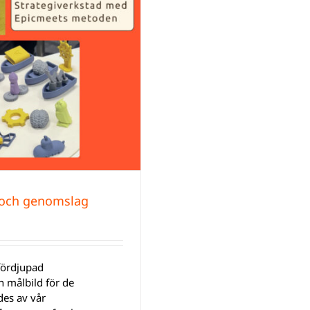
t och genomslag
fördjupad
 målbild för de
des av vår