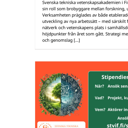
Svenska tekniska vetenskapsakademien i Finl
sin roll som brobyggare mellan forskning, 
Verksamheten präglades av både etablerad
utveckling av nya arbetssätt – med särskil
nätverk och vetenskapens plats i samhällsd
höjdpunkter från året som gått. Strategi 
och genomslag [...]
m stärker