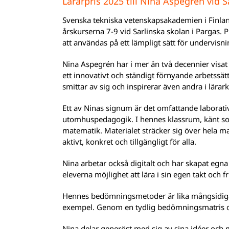
Lärarpris 2025 till Nina Aspegrén vid S
Svenska tekniska vetenskapsakademien i Finland
årskurserna 7-9 vid Sarlinska skolan i Pargas. Pr
att användas på ett lämpligt sätt för undervisn
Nina Aspegrén har i mer än två decennier vis
ett innovativt och ständigt förnyande arbetssät
smittar av sig och inspirerar även andra i lärar
Ett av Ninas signum är det omfattande laborativa
utomhuspedagogik. I hennes klassrum, känt som
matematik. Materialet sträcker sig över hela m
aktivt, konkret och tillgängligt för alla.
Nina arbetar också digitalt och har skapat egn
eleverna möjlighet att lära i sin egen takt och 
Hennes bedömningsmetoder är lika mångsidiga 
exempel. Genom en tydlig bedömningsmatris och 
Nina delar generöst med sig av sina idéer och