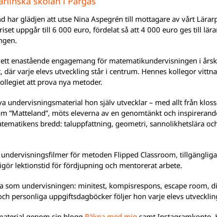
arlinska skolan i Pargas
 har glädjen att utse Nina Aspegrén till mottagare av vårt Lärarp
iset uppgår till 6 000 euro, fördelat så att 4 000 euro ges till lä
ingen.
at ett enastående engagemang för matematikundervisningen i års
t, där varje elevs utveckling står i centrum. Hennes kollegor vit
kollegiet att prova nya metoder.
 undervisningsmaterial hon själv utvecklar – med allt från klossar
 ”Matteland”, möts eleverna av en genomtänkt och inspirerande 
atematikens bredd: taluppfattning, geometri, sannolikhetslära och
a undervisningsfilmer för metoden Flipped Classroom, tillgänglig
frigör lektionstid för fördjupning och mentorerat arbete.
som undervisningen: minitest, kompisrespons, escape room, digi
personliga uppgiftsdagböcker följer hon varje elevs utveckling 
 material genom sin blogg
Räkna med mig
samt Instagramkonto. H