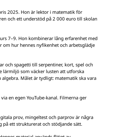
ris 2025. Hon är lektor i matematik för
raren och ett understöd på 2 000 euro till skolan
kurs 7–9. Hon kombinerar lång erfarenhet med
tnar om hur hennes nyfikenhet och arbetsglädje
 och spagetti till serpentiner, kort, spel och
lärmiljö som väcker lusten att utforska
 algebra. Målet är tydligt: matematik ska vara
a via en egen YouTube-kanal. Filmerna ger
tala prov, mingeltest och parprov är några
på ett strukturerat och stödjande sätt.
ennes material används flitigt av