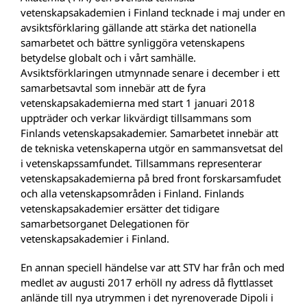
vetenskapsakademien i Finland tecknade i maj under en
avsiktsförklaring gällande att stärka det nationella
samarbetet och bättre synliggöra vetenskapens
betydelse globalt och i vårt samhälle.
Avsiktsförklaringen utmynnade senare i december i ett
samarbetsavtal som innebär att de fyra
vetenskapsakademierna med start 1 januari 2018
uppträder och verkar likvärdigt tillsammans som
Finlands vetenskapsakademier. Samarbetet innebär att
de tekniska vetenskaperna utgör en sammansvetsat del
i vetenskapssamfundet. Tillsammans representerar
vetenskapsakademierna på bred front forskarsamfudet
och alla vetenskapsområden i Finland. Finlands
vetenskapsakademier ersätter det tidigare
samarbetsorganet Delegationen för
vetenskapsakademier i Finland.
En annan speciell händelse var att STV har från och med
medlet av augusti 2017 erhöll ny adress då flyttlasset
anlände till nya utrymmen i det nyrenoverade Dipoli i