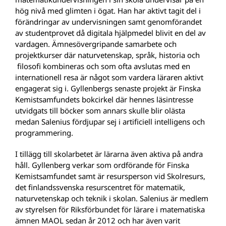
hög nivå med glimten i ögat. Han har aktivt tagit del i
förändringar av undervisningen samt genomförandet
av studentprovet då digitala hjälpmedel blivit en del av
vardagen. Ämnesövergripande samarbete och
projektkurser där naturvetenskap, språk, historia och
filosofi kombineras och som ofta avslutas med en
internationell resa är något som vardera läraren aktivt
engagerat sig i. Gyllenbergs senaste projekt är Finska
Kemistsamfundets bokcirkel där hennes läsintresse
utvidgats till böcker som annars skulle blir olästa
medan Salenius fördjupar sej i artificiell intelligens och
programmering.
I tillägg till skolarbetet är lärarna även aktiva på andra
håll. Gyllenberg verkar som ordförande för Finska
Kemistsamfundet samt är resursperson vid Skolresurs,
det finlandssvenska resurscentret för matematik,
naturvetenskap och teknik i skolan. Salenius är medlem
av styrelsen för Riksförbundet för lärare i matematiska
ämnen MAOL sedan år 2012 och har även varit