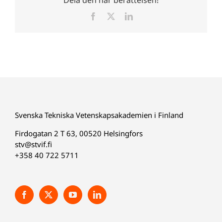
Dela den här berättelsen!
Facebook
X
LinkedIn
Svenska Tekniska Vetenskapsakademien i Finland
Firdogatan 2 T 63, 00520 Helsingfors
stv@stvif.fi
+358 40 722 5711