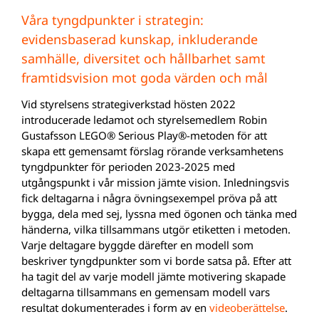
Våra tyngdpunkter i strategin:
evidensbaserad kunskap, inkluderande
samhälle, diversitet och hållbarhet samt
framtidsvision mot goda värden och mål
Vid styrelsens strategiverkstad hösten 2022
introducerade ledamot och styrelsemedlem Robin
Gustafsson LEGO® Serious Play®-metoden för att
skapa ett gemensamt förslag rörande verksamhetens
tyngdpunkter för perioden 2023-2025 med
utgångspunkt i vår mission jämte vision. Inledningsvis
fick deltagarna i några övningsexempel pröva på att
bygga, dela med sej, lyssna med ögonen och tänka med
händerna, vilka tillsammans utgör etiketten i metoden.
Varje deltagare byggde därefter en modell som
beskriver tyngdpunkter som vi borde satsa på. Efter att
ha tagit del av varje modell jämte motivering skapade
deltagarna tillsammans en gemensam modell vars
resultat dokumenterades i form av en
videoberättelse
.